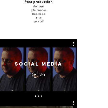
Post-production
Montage
Etalonnage
Habillage
Mix
Voix Off
Social Media
Voir