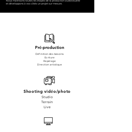
Nous maîtrisons toutes les étapes de la production audiovisuelle
et développons à vos côtés un projet sur-mesure.
Pré-production
Définition des besoins
Ecriture
Repérage
Direction artistique
Shooting vidéo/photo
Studio
Terrain
Live